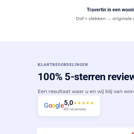
Travertin in een woo
VOOR
Dof + vlekken → originele 
KLANTBEOORDELINGEN
100% 5-sterren review
Een resultaat waar u en wij blij van wo
5,0
★★★★★
G
o
o
g
l
e
85 recensies