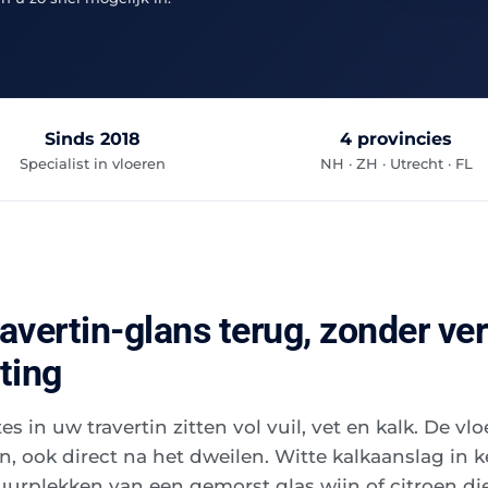
Sinds 2018
4 provincies
Specialist in vloeren
NH · ZH · Utrecht · FL
ravertin-glans terug, zonder ve
ting
s in uw travertin zitten vol vuil, vet en kalk. De vloe
, ook direct na het dweilen. Witte kalkaanslag in 
urplekken van een gemorst glas wijn of citroen die