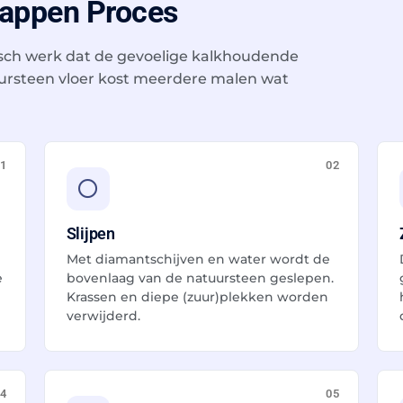
tappen Proces
isch werk dat de gevoelige kalkhoudende
ursteen vloer kost meerdere malen wat
1
02
Slijpen
Met diamantschijven en water wordt de
e
bovenlaag van de natuursteen geslepen.
Krassen en diepe (zuur)plekken worden
verwijderd.
4
05