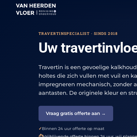
TRAVERTINSPECIALIST · SINDS 2018
Uw travertinvlo
Travertin is een gevoelige kalkhou
holtes die zich vullen met vuil en ka
impregneren mechanisch, zonder agr
aantasten. De originele kleur en st
Vraag gratis offerte aan →
Binnen 24 uur offerte op maat
Vrijblijvende offerte binnen 24 uur, wij planne