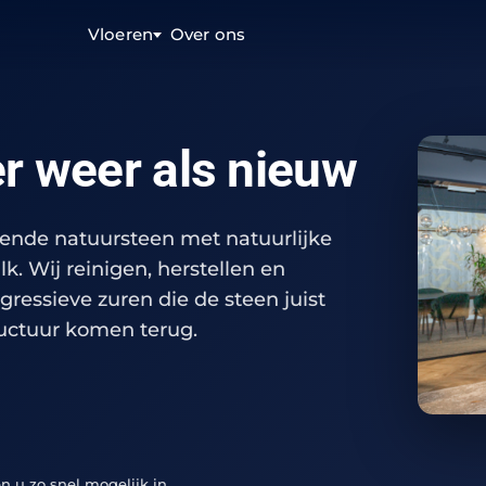
Vloeren
Over ons
er weer als nieuw
dende natuursteen met natuurlijke
lk. Wij reinigen, herstellen en
essieve zuren die de steen juist
ructuur komen terug.
n u zo snel mogelijk in.