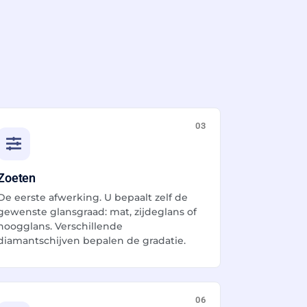
03
Zoeten
De eerste afwerking. U bepaalt zelf de
gewenste glansgraad: mat, zijdeglans of
hoogglans. Verschillende
diamantschijven bepalen de gradatie.
06