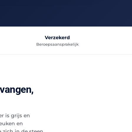
Verzekerd
Beroepsaansprakelijk
rvangen,
r is grijs en
keuken en
 zich in de steen