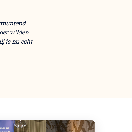
uitmuntend
loer wilden
j is nu echt