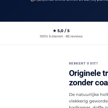
★ 5,0 / 5
100% 5-sterren · 85 reviews
HERKENT U DIT?
Originele t
zonder coa
De natuurlijke holte
vlekkerig geworden
badkamer, doffe zu